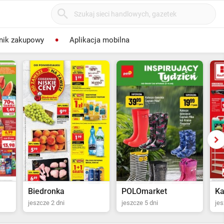
nik zakupowy
Aplikacja mobilna
POLOmarket
Kaufland
St
jeszcze 5 dni
jeszcze 13 dni
jes