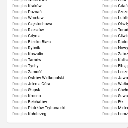
Douglas
Kraków
Douglas
Gdań
Douglas
Poznań
Douglas
Szcze
Douglas
Wrocław
Douglas
Lubli
Douglas
Częstochowa
Douglas
Olszt
Douglas
Rzeszów
Douglas
Toru
Douglas
Gdynia
Douglas
Gliwi
Douglas
Bielsko-Biała
Douglas
Rad
Douglas
Rybnik
Douglas
Nowy
Douglas
Koszalin
Douglas
Zabr
Douglas
Tarnów
Douglas
Kalis
Douglas
Tychy
Douglas
Elblą
Douglas
Zamość
Douglas
Lesz
Douglas
Ostrów Wielkopolski
Douglas
Jawo
Douglas
Jelenia Góra
Douglas
Wałb
Douglas
Słupsk
Douglas
Cheł
Douglas
Krosno
Douglas
Suwał
Douglas
Bełchatów
Douglas
Ełk
Douglas
Piotrków Trybunalski
Douglas
Miele
Douglas
Kołobrzeg
Douglas
Łomż