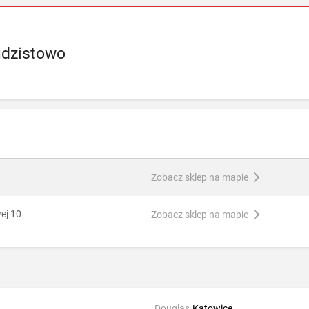
udzistowo
Zobacz sklep na mapie
wej 10
Zobacz sklep na mapie
Douglas
Katowice