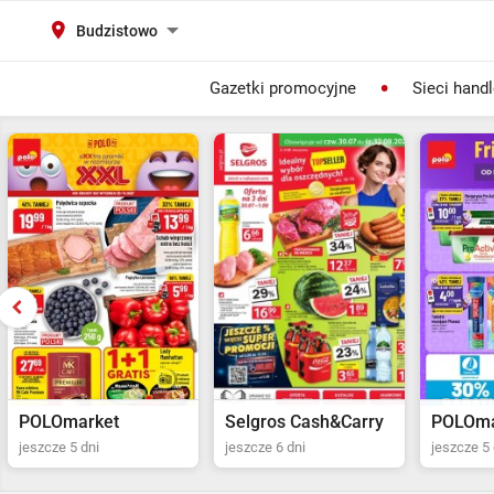
Budzistowo
Gazetki promocyjne
Sieci hand
Selgros Cash&Carry
POLOmarket
Netto
jeszcze 6 dni
jeszcze 5 dni
jeszcze 2 