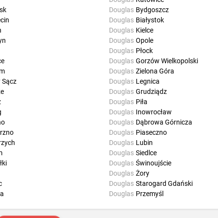
sk
Douglas
Bydgoszcz
cin
Douglas
Białystok
n
Douglas
Kielce
yn
Douglas
Opole
ń
Douglas
Płock
ce
Douglas
Gorzów Wielkopolski
om
Douglas
Zielona Góra
 Sącz
Douglas
Legnica
ze
Douglas
Grudziądz
z
Douglas
Piła
g
Douglas
Inowrocław
no
Douglas
Dąbrowa Górnicza
rzno
Douglas
Piaseczno
rzych
Douglas
Lubin
m
Douglas
Siedlce
ki
Douglas
Świnoujście
Douglas
Żory
c
Douglas
Starogard Gdański
a
Douglas
Przemyśl