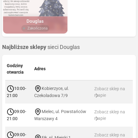
Douglas
Zakończona
Najbliższe sklepy
sieci Douglas
Godziny
Adres
otwarcia
10:00-
Kobierzyce, ul.
Zobacz sklep na
mapie
21:00
Czekoladowa 7/9
09:00-
Mielec, ul. Powstańców
Zobacz sklep na
mapie
21:00
Warszawy 4
09:00-
Zobacz sklep na
Ełk, pl. Miejski 1