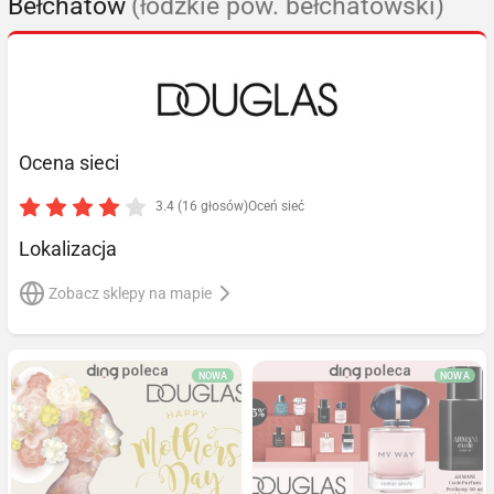
Bełchatów
(łódzkie pow. bełchatowski)
Ocena sieci
3.4 (16 głosów)
Oceń sieć
Lokalizacja
Zobacz sklepy na mapie
NOWA
NOWA