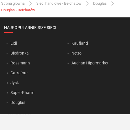
Strona główna
Sieci handlowe - Bełchatów
Douglas
Douglas - Bełchatów
NAJPOPULARNIEJSZE SIECI
Lidl
Kaufland
Biedronka
Netto
Rossmann
Auchan Hipermarket
Carrefour
Jysk
Super-Pharm
Douglas
OKAZJUM.PL