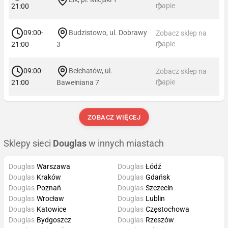
mapie
21:00
09:00-
Budzistowo, ul. Dobrawy
Zobacz sklep na
mapie
21:00
3
09:00-
Bełchatów, ul.
Zobacz sklep na
mapie
21:00
Bawełniana 7
ZOBACZ WIĘCEJ
Sklepy sieci
Douglas
w innych miastach
Douglas
Warszawa
Douglas
Łódź
Douglas
Kraków
Douglas
Gdańsk
Douglas
Poznań
Douglas
Szczecin
Douglas
Wrocław
Douglas
Lublin
Douglas
Katowice
Douglas
Częstochowa
Douglas
Bydgoszcz
Douglas
Rzeszów