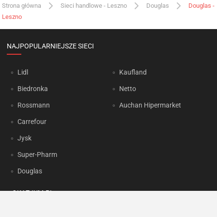
Strona główna
Sieci handlowe - Leszno
Douglas
Douglas -
Leszno
NAJPOPULARNIEJSZE SIECI
Lidl
Kaufland
Biedronka
Netto
Rossmann
Auchan Hipermarket
Carrefour
Jysk
Super-Pharm
Douglas
OKAZJUM.PL