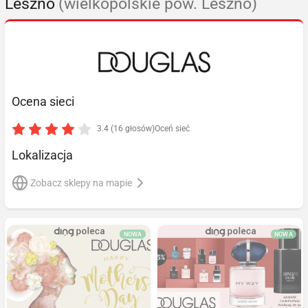
Leszno
(wielkopolskie pow. Leszno)
Ocena sieci
3.4 (16 głosów)
Oceń sieć
Lokalizacja
Zobacz sklepy na mapie
NOWA
NOWA