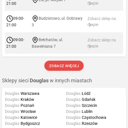
mapie
21:00
09:00-
Budzistowo, ul. Dobrawy
Zobacz sklep na
mapie
21:00
3
09:00-
Bełchatów, ul.
Zobacz sklep na
mapie
21:00
Bawełniana 7
ZOBACZ WIĘCEJ
Sklepy sieci
Douglas
w innych miastach
Douglas
Warszawa
Douglas
Łódź
Douglas
Kraków
Douglas
Gdańsk
Douglas
Poznań
Douglas
Szczecin
Douglas
Wrocław
Douglas
Lublin
Douglas
Katowice
Douglas
Częstochowa
Douglas
Bydgoszcz
Douglas
Rzeszów