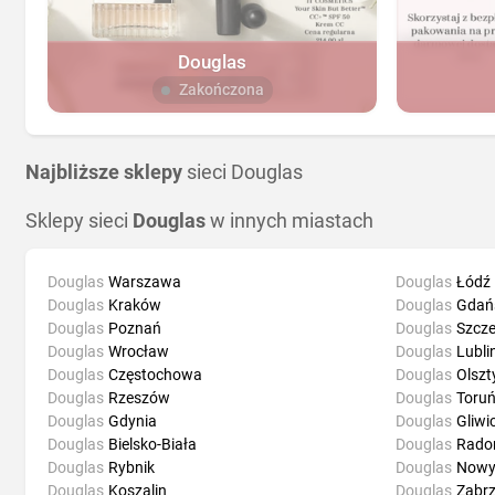
Douglas
Zakończona
Najbliższe sklepy
sieci Douglas
Sklepy sieci
Douglas
w innych miastach
Douglas
Warszawa
Douglas
Łódź
Douglas
Kraków
Douglas
Gdań
Douglas
Poznań
Douglas
Szcze
Douglas
Wrocław
Douglas
Lubli
Douglas
Częstochowa
Douglas
Olszt
Douglas
Rzeszów
Douglas
Toru
Douglas
Gdynia
Douglas
Gliwi
Douglas
Bielsko-Biała
Douglas
Rad
Douglas
Rybnik
Douglas
Nowy
Douglas
Koszalin
Douglas
Zabr