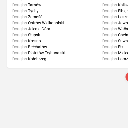
Douglas
Tarnów
Douglas
Kalis
Douglas
Tychy
Douglas
Elblą
Douglas
Zamość
Douglas
Lesz
Douglas
Ostrów Wielkopolski
Douglas
Jawo
Douglas
Jelenia Góra
Douglas
Wałb
Douglas
Słupsk
Douglas
Cheł
Douglas
Krosno
Douglas
Suwał
Douglas
Bełchatów
Douglas
Ełk
Douglas
Piotrków Trybunalski
Douglas
Miele
Douglas
Kołobrzeg
Douglas
Łomż