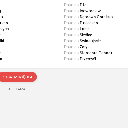
z
Douglas
Piła
g
Douglas
Inowrocław
no
Douglas
Dąbrowa Górnicza
rzno
Douglas
Piaseczno
rzych
Douglas
Lubin
m
Douglas
Siedlce
ki
Douglas
Świnoujście
Douglas
Żory
c
Douglas
Starogard Gdański
a
Douglas
Przemyśl
ZOBACZ WIĘCEJ
REKLAMA