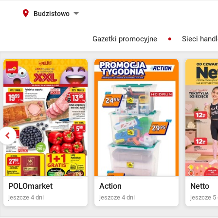
Budzistowo
Gazetki promocyjne
Sieci hand
Action
Netto
POLOma
jeszcze 4 dni
jeszcze 5 dni
ostatni dz