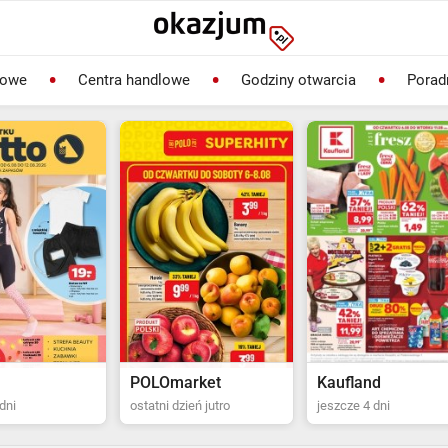
lowe
Centra handlowe
Godziny otwarcia
Porad
rket
Kaufland
Biedronka
ień jutro
jeszcze 4 dni
ostatni dzień jutro