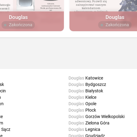
Douglas
Douglas
Zakończona
Zakończona
Douglas
Katowice
sk
Douglas
Bydgoszcz
cin
Douglas
Białystok
n
Douglas
Kielce
yn
Douglas
Opole
ń
Douglas
Płock
ce
Douglas
Gorzów Wielkopolski
om
Douglas
Zielona Góra
 Sącz
Douglas
Legnica
ze
Douglas
Grudziądz