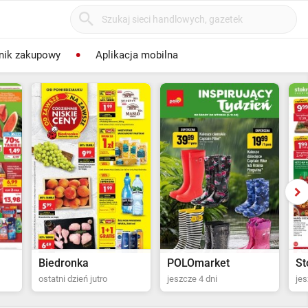
nik zakupowy
Aplikacja mobilna
POLOmarket
Stokrotka Supermarket
Bi
jeszcze 4 dni
jeszcze 5 dni
za 