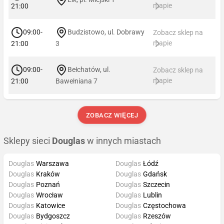
mapie
21:00
09:00-
Budzistowo, ul. Dobrawy
Zobacz sklep na
mapie
21:00
3
09:00-
Bełchatów, ul.
Zobacz sklep na
mapie
21:00
Bawełniana 7
ZOBACZ WIĘCEJ
Sklepy sieci
Douglas
w innych miastach
Douglas
Warszawa
Douglas
Łódź
Douglas
Kraków
Douglas
Gdańsk
Douglas
Poznań
Douglas
Szczecin
Douglas
Wrocław
Douglas
Lublin
Douglas
Katowice
Douglas
Częstochowa
Douglas
Bydgoszcz
Douglas
Rzeszów