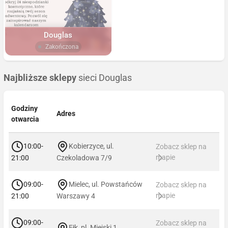
Douglas
Zakończona
Najbliższe sklepy
sieci Douglas
Godziny
Adres
otwarcia
10:00-
Kobierzyce, ul.
Zobacz sklep na
mapie
21:00
Czekoladowa 7/9
09:00-
Mielec, ul. Powstańców
Zobacz sklep na
mapie
21:00
Warszawy 4
09:00-
Zobacz sklep na
Ełk, pl. Miejski 1