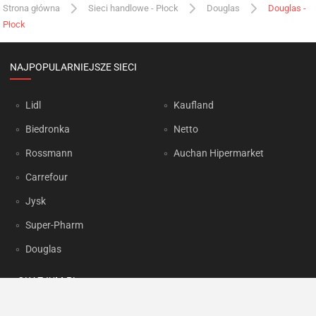
Strona główna
Sieci handlowe - Płock
Douglas
Douglas -
Płock
NAJPOPULARNIEJSZE SIECI
Lidl
Kaufland
Biedronka
Netto
Rossmann
Auchan Hipermarket
Carrefour
Jysk
Super-Pharm
Douglas
OKAZJUM.PL