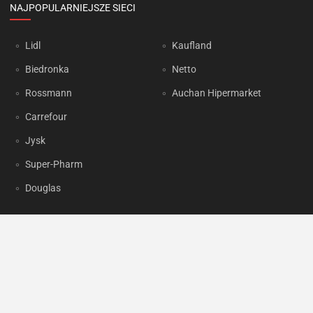
NAJPOPULARNIEJSZE SIECI
Lidl
Kaufland
Biedronka
Netto
Rossmann
Auchan Hipermarket
Carrefour
Jysk
Super-Pharm
Douglas
OKAZJUM.PL
Kontakt
Reklama
Prywatność
Korzystanie z portalu oznacza akceptację
Regulaminu
oraz
Polityki
prywatności
.
Ustawienia preferencji
.