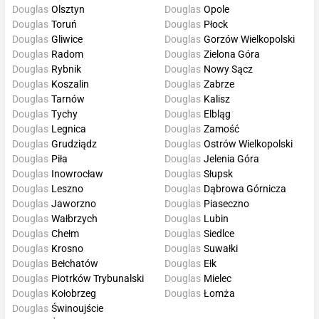
Douglas
Olsztyn
Douglas
Opole
Douglas
Toruń
Douglas
Płock
Douglas
Gliwice
Douglas
Gorzów Wielkopolski
Douglas
Radom
Douglas
Zielona Góra
Douglas
Rybnik
Douglas
Nowy Sącz
Douglas
Koszalin
Douglas
Zabrze
Douglas
Tarnów
Douglas
Kalisz
Douglas
Tychy
Douglas
Elbląg
Douglas
Legnica
Douglas
Zamość
Douglas
Grudziądz
Douglas
Ostrów Wielkopolski
Douglas
Piła
Douglas
Jelenia Góra
Douglas
Inowrocław
Douglas
Słupsk
Douglas
Leszno
Douglas
Dąbrowa Górnicza
Douglas
Jaworzno
Douglas
Piaseczno
Douglas
Wałbrzych
Douglas
Lubin
Douglas
Chełm
Douglas
Siedlce
Douglas
Krosno
Douglas
Suwałki
Douglas
Bełchatów
Douglas
Ełk
Douglas
Piotrków Trybunalski
Douglas
Mielec
Douglas
Kołobrzeg
Douglas
Łomża
Douglas
Świnoujście