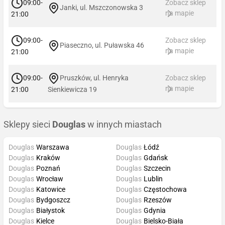
09:00-
Zobacz sklep
Janki, ul. Mszczonowska 3
na mapie
21:00
09:00-
Zobacz sklep
Piaseczno, ul. Puławska 46
na mapie
21:00
09:00-
Pruszków, ul. Henryka
Zobacz sklep
na mapie
21:00
Sienkiewicza 19
Sklepy sieci
Douglas
w innych miastach
Douglas
Warszawa
Douglas
Łódź
Douglas
Kraków
Douglas
Gdańsk
Douglas
Poznań
Douglas
Szczecin
Douglas
Wrocław
Douglas
Lublin
Douglas
Katowice
Douglas
Częstochowa
Douglas
Bydgoszcz
Douglas
Rzeszów
Douglas
Białystok
Douglas
Gdynia
Douglas
Kielce
Douglas
Bielsko-Biała