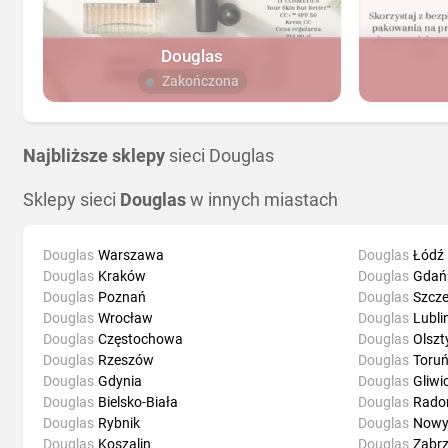
Douglas
Zakończona
Najbliższe sklepy
sieci Douglas
Sklepy sieci
Douglas
w innych miastach
Douglas
Warszawa
Douglas
Łódź
Douglas
Kraków
Douglas
Gdań
Douglas
Poznań
Douglas
Szcze
Douglas
Wrocław
Douglas
Lubli
Douglas
Częstochowa
Douglas
Olszt
Douglas
Rzeszów
Douglas
Toru
Douglas
Gdynia
Douglas
Gliwi
Douglas
Bielsko-Biała
Douglas
Rad
Douglas
Rybnik
Douglas
Nowy
Douglas
Koszalin
Douglas
Zabr