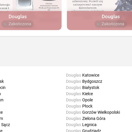
Douglas
Douglas
Zakończona
Zakończona
Douglas
Katowice
sk
Douglas
Bydgoszcz
cin
Douglas
Białystok
n
Douglas
Kielce
yn
Douglas
Opole
ń
Douglas
Płock
ce
Douglas
Gorzów Wielkopolski
om
Douglas
Zielona Góra
 Sącz
Douglas
Legnica
ze
Douglas
Grudziądz