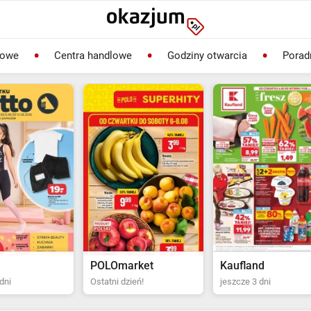
lowe
Centra handlowe
Godziny otwarcia
Porad
rket
Kaufland
Biedronka
ień!
jeszcze 3 dni
Ostatni dzień!