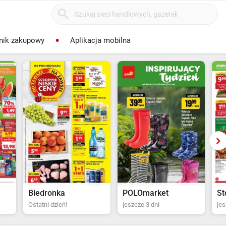
nik zakupowy
Aplikacja mobilna
POLOmarket
Stokrotka Supermarket
Bi
jeszcze 3 dni
jeszcze 4 dni
za 