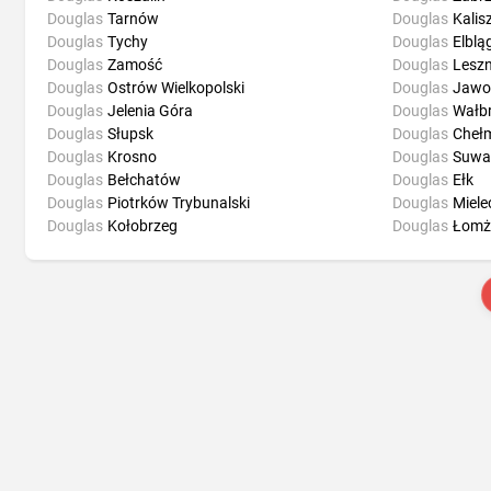
Douglas
Tarnów
Douglas
Kalis
Douglas
Tychy
Douglas
Elblą
Douglas
Zamość
Douglas
Lesz
Douglas
Ostrów Wielkopolski
Douglas
Jawo
Douglas
Jelenia Góra
Douglas
Wałb
Douglas
Słupsk
Douglas
Cheł
Douglas
Krosno
Douglas
Suwał
Douglas
Bełchatów
Douglas
Ełk
Douglas
Piotrków Trybunalski
Douglas
Miele
Douglas
Kołobrzeg
Douglas
Łomż