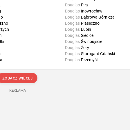
z
Douglas
Piła
g
Douglas
Inowrocław
no
Douglas
Dąbrowa Górnicza
rzno
Douglas
Piaseczno
rzych
Douglas
Lubin
m
Douglas
Siedlce
ki
Douglas
Świnoujście
Douglas
Żory
c
Douglas
Starogard Gdański
a
Douglas
Przemyśl
ZOBACZ WIĘCEJ
REKLAMA