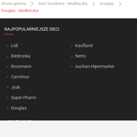
Strona główna
Sieci handlowe - Modlniczka
Douglas
Douglas - Modlniczka
NAJPOPULARNIEJSZE SIECI
Lidl
Kaufland
Biedronka
Netto
Rossmann
Auchan Hipermarket
Carrefour
Jysk
Super-Pharm
Douglas
OKAZJUM.PL