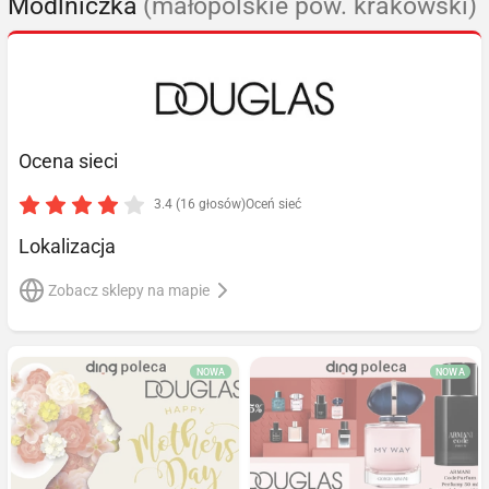
Modlniczka
(małopolskie pow. krakowski)
Ocena sieci
3.4 (16 głosów)
Oceń sieć
Lokalizacja
Zobacz sklepy na mapie
NOWA
NOWA