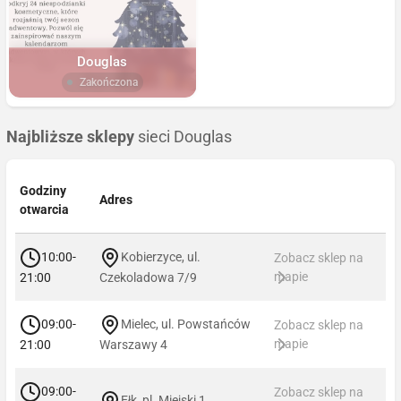
Douglas
Zakończona
Najbliższe sklepy
sieci Douglas
Godziny
Adres
otwarcia
10:00-
Kobierzyce, ul.
Zobacz sklep na
mapie
21:00
Czekoladowa 7/9
09:00-
Mielec, ul. Powstańców
Zobacz sklep na
mapie
21:00
Warszawy 4
09:00-
Zobacz sklep na
Ełk, pl. Miejski 1