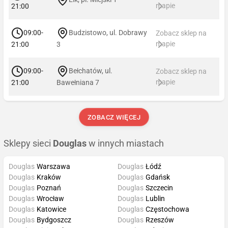
mapie
21:00
09:00-
Budzistowo, ul. Dobrawy
Zobacz sklep na
mapie
21:00
3
09:00-
Bełchatów, ul.
Zobacz sklep na
mapie
21:00
Bawełniana 7
ZOBACZ WIĘCEJ
Sklepy sieci
Douglas
w innych miastach
Douglas
Warszawa
Douglas
Łódź
Douglas
Kraków
Douglas
Gdańsk
Douglas
Poznań
Douglas
Szczecin
Douglas
Wrocław
Douglas
Lublin
Douglas
Katowice
Douglas
Częstochowa
Douglas
Bydgoszcz
Douglas
Rzeszów