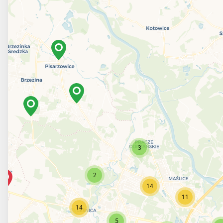
3
2
14
11
14
5