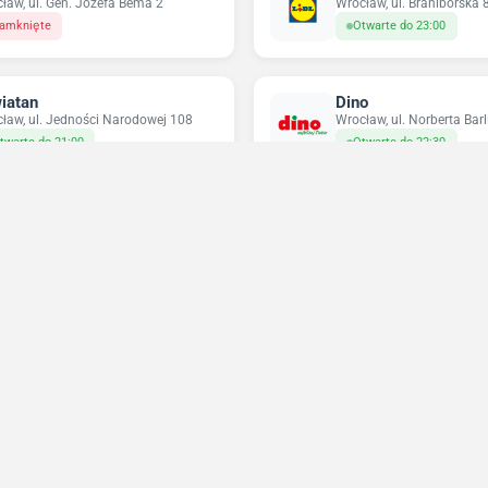
ław, ul. Gen. Józefa Bema 2
Wrocław, ul. Braniborska 
amknięte
Otwarte do 23:00
iatan
Dino
ław, ul. Jedności Narodowej 108
Wrocław, ul. Norberta Barl
twarte do 21:00
Otwarte do 22:30
ikatesy Centrum
Pepco
ów, ul. Ostrów 33B
Wrocław, pl. Grunwaldzki 
twarte do 21:00
Zamknięte
Niedziele handlowe 2026
Sprawdź w które niedziele sklepy będą otwarte