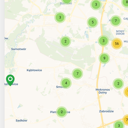
8
3
3
7
5
3
2
56
9
7
4
2
2
7
3