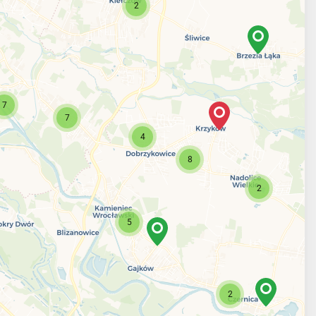
2
7
7
4
8
2
5
2