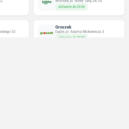
82
Wrocław, pl. Nowy Targ 24/1A
Otwarte do 23:00
Groszek
ickiego 32
Dąbie, pl. Adama Mickiewicza 3
Otwarte do 20:00
Odido
22
Wrocław, ul. Wincentego Stysia 49
Otwarte do 21:00