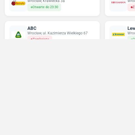
Wrocław, Krawiecka 3a
Wroc
Otwarte do 23:30
Z
ABC
Lew
Wrocław, ul. Kazimierza Wielkiego 67
Wroc
Zamknięte
O
Chorten
Del
Wrocław, ul. Bardzka 6
Ostr
Otwarte do 23:59
O