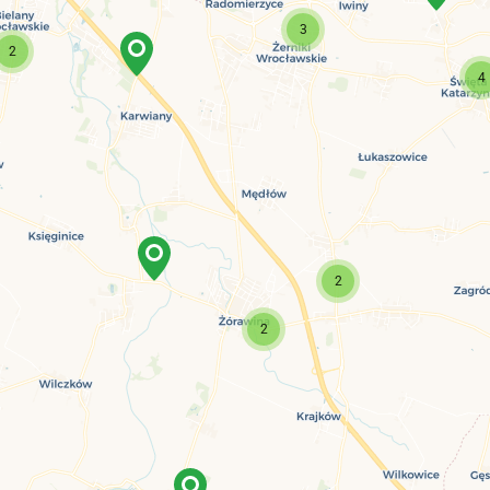
3
2
4
2
2