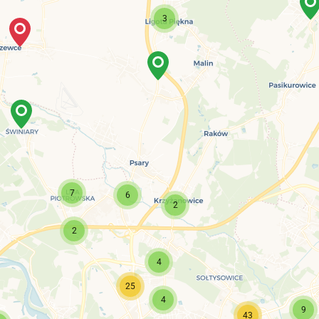
3
7
6
2
2
4
25
4
9
43