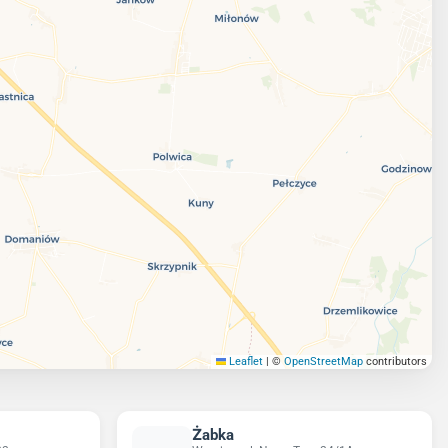
Leaflet
|
©
OpenStreetMap
contributors
Żabka