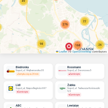
49
22
276
98
26
168
Leaflet
|
©
OpenStreetMap
contributors
Biedronka
Rossmann
Sopot, ul. Wejherowska 35
Sopot, ul. Dworcowa 5
Zamyka się za 24 min
Zamknięte
Lidl
Żabka
Sopot, al. Niepodległości 697
Sopot, ul. Tadeusza Kościuszki
5/2
Zamknięte
Zamknięte
ABC
Lewiatan