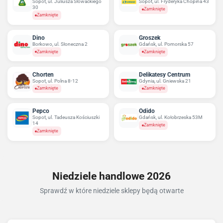
Sopot, ul. Juliusza Słowackiego
Sopot, ul. Fryderyka Chopina 43
30
Zamknięte
Zamknięte
Dino
Groszek
Borkowo, ul. Słoneczna 2
Gdańsk, ul. Pomorska 57
Zamknięte
Zamknięte
Chorten
Delikatesy Centrum
Sopot, ul. Polna 8-12
Gdynia, ul. Gniewska 21
Zamknięte
Zamknięte
Pepco
Odido
Sopot, ul. Tadeusza Kościuszki
Gdańsk, ul. Kołobrzeska 53M
14
Zamknięte
Zamknięte
Niedziele handlowe 2026
Sprawdź w które niedziele sklepy będą otwarte