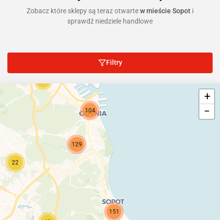
Zobacz które sklepy są teraz otwarte
w mieście Sopot
i
sprawdź niedziele handlowe
Filtry
81
+
−
104
129
22
151