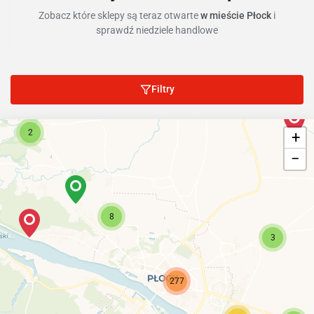
Zobacz które sklepy są teraz otwarte
w mieście Płock
i
sprawdź niedziele handlowe
Filtry
2
+
−
8
3
277