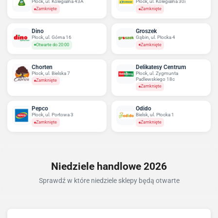
Płock, ul. Kolegialna 43A
Płock, ul. Kolegialna 30i
Zamknięte
Zamknięte
Dino
Groszek
Płock, ul. Górna 16
Gąbin, ul. Płocka 4
Otwarte do 20:00
Zamknięte
Chorten
Delikatesy Centrum
Płock, ul. Bielska 7
Płock, ul. Zygmunta
Padlewskiego 18c
Zamknięte
Zamknięte
Pepco
Odido
Płock, ul. Portowa 3
Bielsk, ul. Płocka 1
Zamknięte
Zamknięte
Niedziele handlowe 2026
Sprawdź w które niedziele sklepy będą otwarte