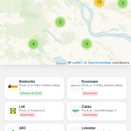
13
3
2
3
4
Leaflet
|
©
OpenStreetMap
contributors
Biedronka
Rossmann
Płock, ul. 8 Pułku Artylerii Lekkiej
Płock, ul. 8 Pułku Artylerii Lekkiej
2
2
Otwarte do 20:00
Zamknięte
Lidl
Żabka
Płock, ul. Kolejowa 6
Płock, al. Jana Kilińskiego 5
Zamknięte
Zamknięte
ABC
Lewiatan