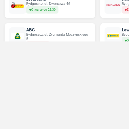
Bydgoszcz, ul. Dworcowa 46
Bydg
Otwarte do 23:30
Z
ABC
Lew
Bydgoszcz, ul. Zygmunta Moczyńskiego
Bydg
5
O
Zamknięte
Chorten
Del
Bydgoszcz, ul. Wojska Polskiego 2d
Bydg
Otwarte do 23:59
O