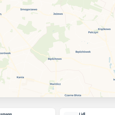
ssmann
Lidl