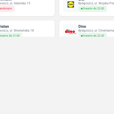
oszcz, ul. Gdańska 15
Bydgoszcz, ul. Wojska Po
amknięte
Otwarte do 22:00
iatan
Dino
oszcz, ul. Słowiańska 18
Bydgoszcz, ul. Cmentarna
twarte do 21:00
Otwarte do 22:30
ikatesy Centrum
Pepco
oszcz, ul. Marii Konopnickiej 28
Bydgoszcz, ul. Jagiellońs
twarte do 21:00
Zamknięte
Niedziele handlowe 2026
Sprawdź w które niedziele sklepy będą otwarte