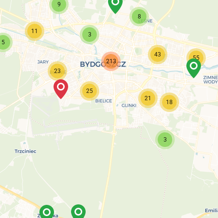
9
8
11
3
5
43
55
213
23
25
21
18
3