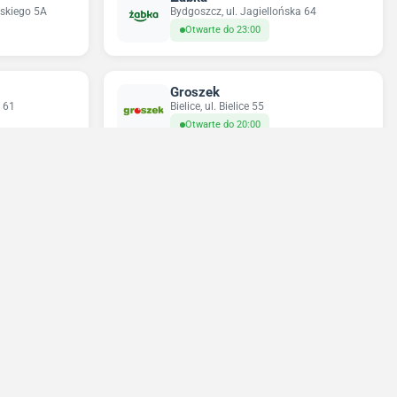
lskiego 5A
Bydgoszcz, ul. Jagiellońska 64
Otwarte do 23:00
Groszek
 61
Bielice, ul. Bielice 55
Otwarte do 20:00
Odido
ka 39
Bydgoszcz, ul. Henryka Sienkiewicza 24
Otwarte do 23:00