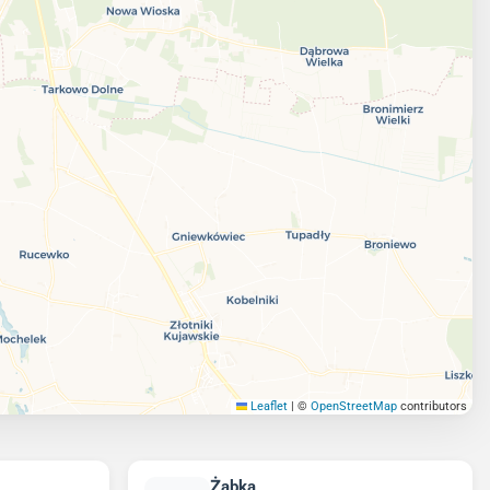
Leaflet
|
©
OpenStreetMap
contributors
Żabka