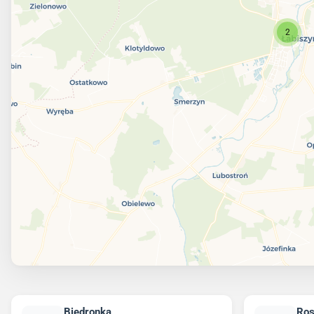
2
Biedronka
Ro